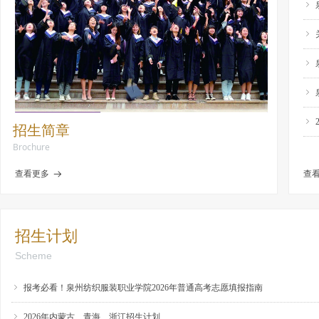
ꁇ
ꁇ
ꁇ
ꁇ
ꁇ
招生简章
Brochure
查看更多
查
뀠
招生计划
Scheme
ꁇ
报考必看！泉州纺织服装职业学院2026年普通高考志愿填报指南
ꁇ
2026年内蒙古、青海、浙江招生计划