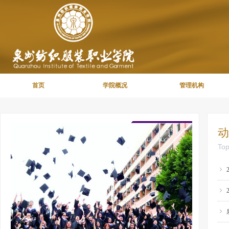
首页
学院概况
管理机构
动
To
ꁇ
ꁇ
ꁇ