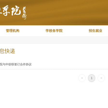
管理机构
学校各学院
招生就业
息快递
院与中纺联签订合作协议
<
1
>