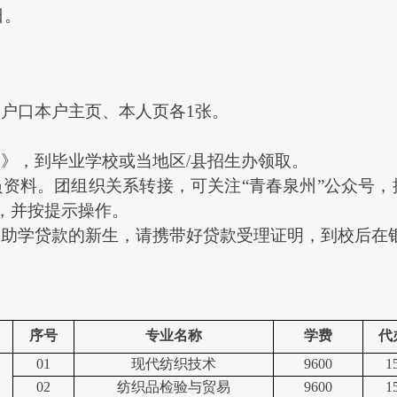
日。
、户口本户主页、本人页各
1
张。
书
》，
到毕业学校或当地
区
/
县
招
生
办领取
。
员
资料
。团组织关系转
接，
可关注
“
青春泉州
”
公众号，
，
并按
提示操作。
用助学贷款的新生，请携带好贷款受理证
明，到校后在
序号
专业名称
学费
代
01
现代纺织技术
9600
1
02
纺织品检验与贸易
9600
1