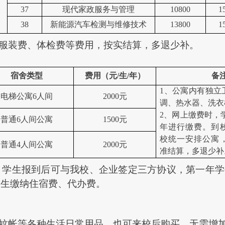
37
现代家政服务与管理
10800
1
38
新能源汽车检测与维修技术
13800
1
服装费、体检费等费用，按实结算，多退少补。
宿舍类型
费用（元
/生/年）
备
1
、公寓内有独立
电梯公寓
6人间
2000元
调、热水器、洗衣
2
、网上缴费时，
普通
6人间公寓
1500元
年进行缴费。到
校统一安排公寓
普通
4人间公寓
2000元
准结算，多退少补
：学生报到后可与我校、企业签定三方协议，第一年学
学生缴纳住宿费、代办费。
蚊帐等各种生活日常用品，也可来校后购买，无需增