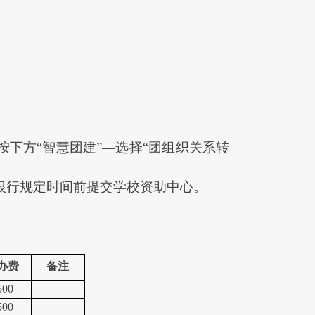
按下
方
“智慧团建”—
选择
“团组织关系转
银行规定时间前提交学校资助中心。
办费
备注
500
500