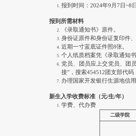
报到时间：
2024
年
9
月
7
日
~8
报到
所需材料
《
录取通知书
》
原件。
身份证
原件和身份证复印件
近期一寸
蓝底证件照
8
张。
个人纸质档案凭
《
录取通知
党员、团员应上交党员、团
接”，搜索
454512
团
支部代码
办理
国家开发银行
生源地信
新生入学收费标准（
元
/
生
/
年
）
学费、代办费
二级学院