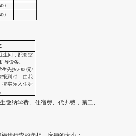
500
500
注
卫生间，配套空
机等设备。
学生先按
2000
元
/
校报到时，由我
，按实际入住标
。
生缴纳学费、住宿费、代办费，第二、
加旅途行李的负担。床铺的大小：