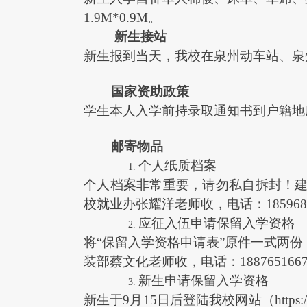
1.9M*0.9M
。
新
生
接站
新生报到当天，我校在泉州动车站、泉
国家资助政策
学生本人入学前持录取通知书到户籍地
邮寄物品
个人纸质档案
个人档案
非常重要
，请勿私自拆封！
校就业办
张耀洋老师收
，
电话：
185968
应征入伍申请保留入学资格
将
“保留入学资格申请表”原件一式两
装部蔡文化老师收
，
电话：
188765166
新生申请保留入学资格
新生于
9
月
15
日后登陆我校网站（
https