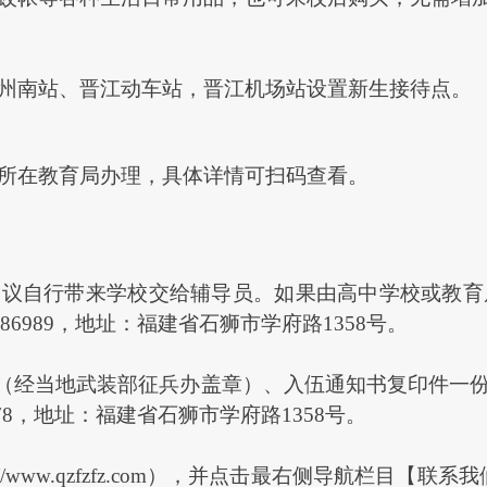
州南站、晋江动车站，晋江机场站设置新生接待点。
所在教育局办理，具体详情可扫码查看。
建
议自行带
来学校
交给
辅导员
。
如果由高中学校或教育
86989
，地址：
福建省石狮市学府路
1358
号
。
份（经当地武装
部征兵办盖章
）
、入伍通知书复印件一
78
，
地址：
福建省石狮市学府路
1358
号。
://www.qzfzfz.com
），并点击最右侧导航栏目【联系我