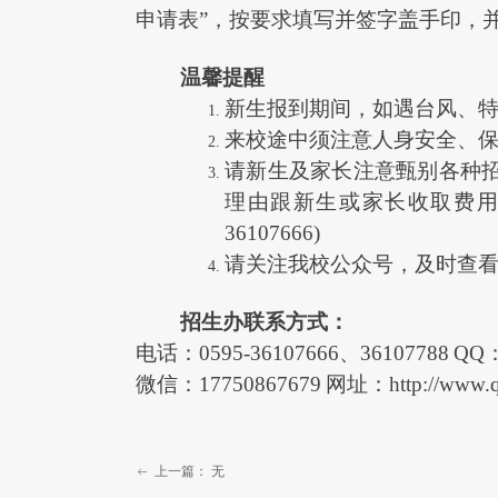
申请表”，按要求填写并签字盖手印，
温馨提醒
新生报到期间，如遇台风、
来校途中须注意人身安全、
请新生及家长注意甄别各种
理由跟新生或家长收取费
36107666)
请关注我校公众号，及时查
招生办
联系方式：
电话：
0595-36107666
、
36107788
QQ
微信：
17750867679
网址：
http://www.
上一篇：
无
ꂃ