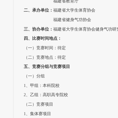
福建省教育厅
二、承办单位：
福建省大学生体育协会
福建省健身气功协会
三、协办单位：
福建省大学生体育协会健身气功研
四、比赛时间地点：
（一）竞赛时间：待定
（二）竞赛地点：待定
五、竞赛分组与竞赛项目
（一）分组
1、甲组：本科院校
2、乙组：高职高专院校
（二）竞赛项目
1、集体赛项目