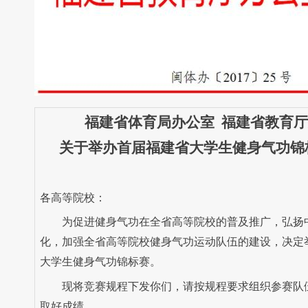
福建省体育局办公室 福建省教育
关于举办首届福建省大学生健身气功锦
各高等院校：
为促进健身气功在全省高等院校的普及推广，弘扬
化，加强全省高等院校健身气功运动队伍的建设，决定举
大学生健身气功锦标赛。
现将竞赛规程下发你们，请按规程要求组织参赛队
取好成绩。