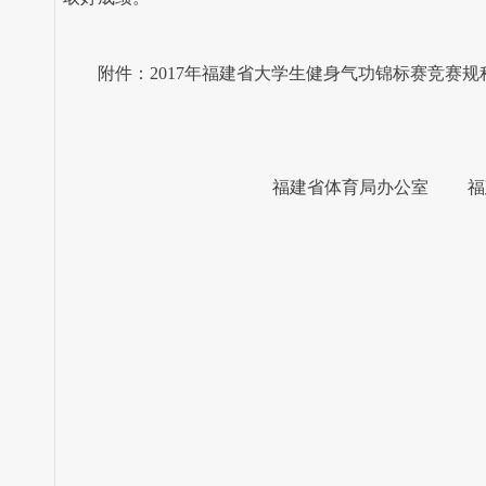
附件：2017年福建省大学生健身气功锦标赛竞赛规
福建省体育局办公室 福