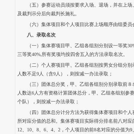
（五）参赛运动员须按要求入场、退场，并在上场
及裁判示分后向裁判长施礼。
（六）集体项目和个人项目比赛上场顺序由组委员
八、录取名次
（一）集体赛项目甲、乙组各组别分别设一等奖30%
三等奖40%,所有奖项均按四舍五入的方法录取名次。
（二）个人赛项目甲、乙组各组别按男女分组分别
人数不足9人（含9人），则按减
一
办法录取；
（三）团体总分奖，甲、乙组各组别分别录取前８
人数达6人方有资格计算团体总分，甲、乙组各组别参赛
个队），则按减
一
办法录取；
（四）团体总分计分方法为获得集体赛项目和个人
所对应分值的总和。集体赛项目实际得分排名前八对应的
12、10、8、6、4、2，个人项目的前8名对应的分值为9