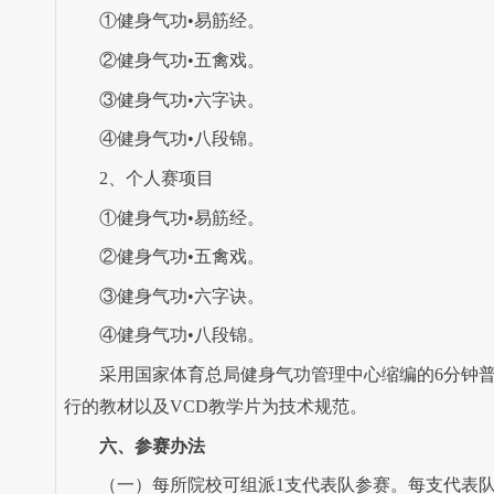
①健身气功•易筋经。
②健身气功•五禽戏。
③健身气功•六字
诀
。
④健身气功•八段锦。
2、个人赛项目
①健身气功•易筋经。
②健身气功•五禽戏。
③健身气功•六字
诀
。
④健身气功•八段锦。
采用国家体育总局健身气功管理中心缩编的6分钟
行的教材以及VCD教学片为技术规范。
六、参赛办法
（一）每所院校可组派1支代表队参赛。每支代表