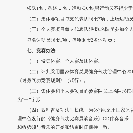
领队1名，教练１名，运动员6名(男运动员不得少于
（二）集体赛项目每支代表队限报2项，上场运动员
（三）个人赛项目每支代表队限报6名队员参加个人
每名运动员限报1项，每项限报2名运动员；
七、竞赛办法
（一）设集体赛、个人赛及团体赛。
（二）评判采用国家体育总局健身气功管理中心20
《健身气功竞赛规则》（试行）。
（三）集体赛和个人赛项目的参赛队员上场队形按
为“一”字形。
（四）四种普及功法时
长统一
为6分钟,采用国家体
理中心发行的《健身气功比赛展演音乐》CD伴奏音乐
和
收势须与
音乐的开始和结束时间保持一致。