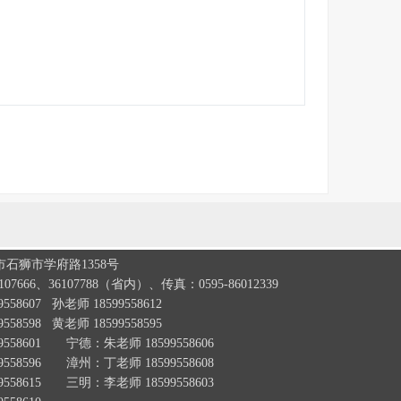
石狮市学府路1358号
07666、36107788（省内）、传真：0595-86012339
58607 孙老师 18599558612
58598 黄老师 18599558595
558601 宁德：朱老师 18599558606
558596 漳州：丁老师 18599558608
558615 三明：李老师 18599558603