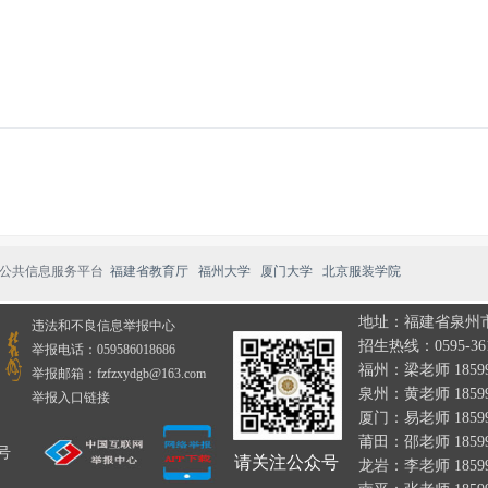
公共信息服务平台
福建省教育厅
福州大学
厦门大学
北京服装学院
地址：福建省泉州市
违法和不良信息举报中心
招生热线：0595-361
举报电话：059586018686
福州：梁老师 185995
举报邮箱：fzfzxydgb@163.com
泉州：黄老师 185995
举报入口链接
厦门：易老师 18599
.
莆田：邵老师 18599
5号
请关注公众号
龙岩：李老师 18599