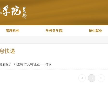
管理机构
学校各学院
招生就业
息快递
达轩院长一行走访“二元制”企业——信泰
<
1
>