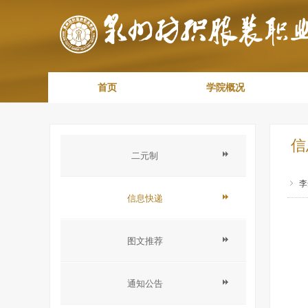
首页
学院概况
信
二元制
ꁇ
李
信息快递
图文推荐
通知公告