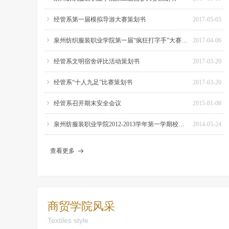
ꁇ
经管系第一届模拟导游大赛策划书
2017-05-05
ꁇ
泉州纺织服装职业学院第一届“疯狂打字手”大赛通知
2017-04-06
ꁇ
经管系文明宿舍评比活动策划书
2017-03-20
ꁇ
经管系“十人九足”比赛策划书
2017-03-20
ꁇ
经管系召开期末安全会议
2015-01-08
ꁇ
泉州纺服装职业学院2012-2013学年第一学期校历表
2014-05-24
查看更多
뀠
商贸学院风采
Textiles style