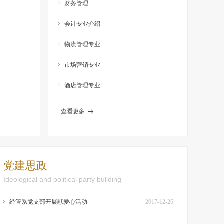
ꁇ
财务管理
ꁇ
会计专业介绍
ꁇ
物流管理专业
ꁇ
市场营销专业
ꁇ
酒店管理专业
查看更多
뀠
党建思政
Ideological and political party bullding
ꁇ
经管系党支部开展献爱心活动
2017-12-26