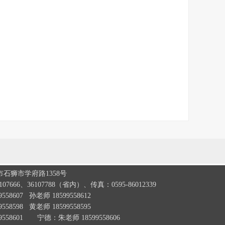
石狮市学府路1358号
07666、36107788（省内）、传真：0595-86012339
58607 孙老师 18599558612
58598 黄老师 18599558595
558601 宁德：朱老师 18599558606